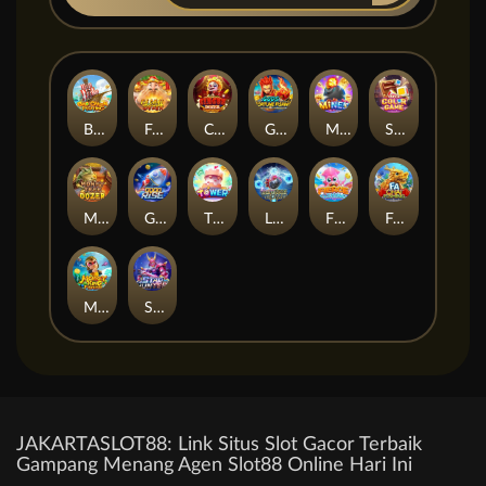
BAO CHUAN FISHING
FA CHAI DOZER
CIRCUS DOZER
Gods Fortune Fishing
MINES
SUPER COLOR GAME
MONEY TREE DOZER
Go Go Rise
TOWER
LIGHTNING BOMB
FIERCE FISHING
FA CHAI FISHING
MONKEY KING FISHING
STAR HUNTER
JAKARTASLOT88: Link Situs Slot Gacor Terbaik
Gampang Menang Agen Slot88 Online Hari Ini