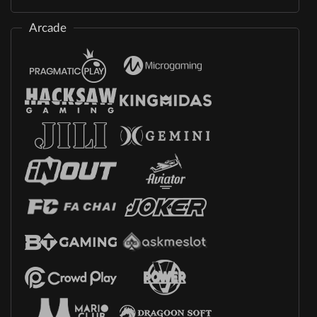
Arcade