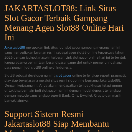
JAKARTASLOT88: Link Situs
Slot Gacor Terbaik Gampang
Menang Agen Slot88 Online Hari
Ini
Jakartaslot88
merupakan link situs judi slot gacor gampang menang hari ini
yang menyediakan layanan resmi sebagai agen slot88 online terpercaya tahun
2026 dengan jackpot maxwin terbesar. Link slot gacor online hari ini terbentuk
karena adanya permintaan besar dipasar game slot untuk memenuhi dahaga
para pemain judi slot88 online di Indonesia.
Slot88 sebagai developer gaming
slot gacor
online terlengkap seperti pragmatic
play siap bekerjasama melalui situs resmi slot online bernama Jakartaslot88.
Dengan kerjasama ini, Anda akan mendapatkan tempat khusus tetapi umum
untuk bisa bermain judi slot gacor hari ini dengan modal deposit terjangkau
dengan metode yang lengkap seperti Bank, Qris, E-wallet, Crypto dan masih
banyak lainnya.
Support Sistem Resmi
Jakartaslot88 Siap Membantu