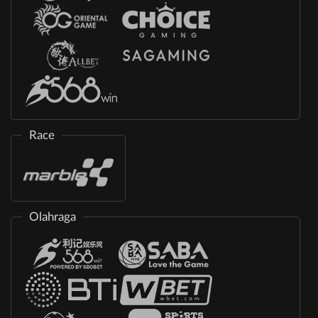
Race
Olahraga