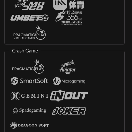
Crash Game