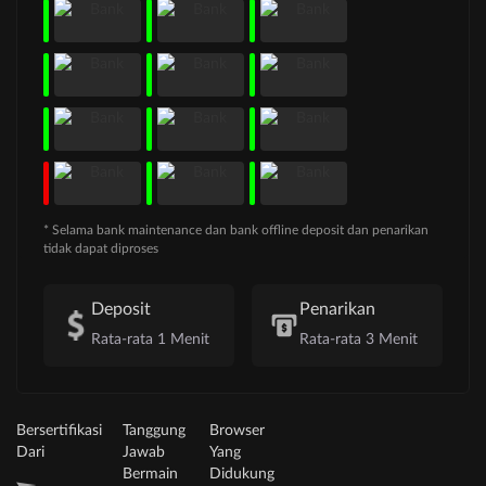
* Selama bank maintenance dan bank offline deposit dan penarikan
tidak dapat diproses
Deposit
Penarikan
Rata-rata 1 Menit
Rata-rata 3 Menit
Bersertifikasi
Tanggung
Browser
Dari
Jawab
Yang
Bermain
Didukung