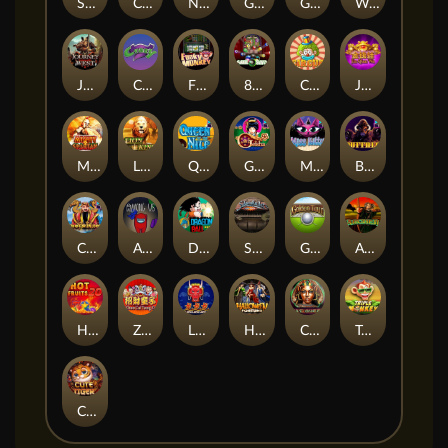
SHIBA VILLAGE
CHRISTMAS GIFT
NEZHA DEMON REBORN
GOLDEN LOTUS
GOD LIST
WAR SAINT
JOURNEY WEST
CRAZY 7
FUNKEY MONKEY
8 BALL SLOTS
CIRCUS
JIN QIAN WA
MIGHTY SPARTAN
LION KING
QUEEN OF THE NILE
GEISHA
MISS KITTY
BUFFALO
CHOY SUN DOA
AMONG US
DRAGON BALL
SILVER BULLET
GOLDEN TOUR
ARCHER
HOT FRUITS 20
ZHAO CAI TONG ZHI
LONG LONG LONG
Halloween Fortune
CAT QUEEN
Triple Monkey
CUTE TIGER