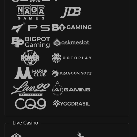
Live Casino