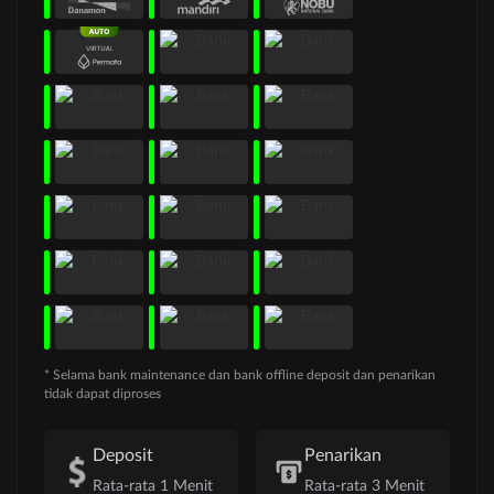
* Selama bank maintenance dan bank offline deposit dan penarikan
tidak dapat diproses
Deposit
Penarikan
Rata-rata 1 Menit
Rata-rata 3 Menit