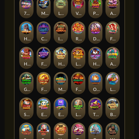
77 FORTUNE
Magic Wheel
Little Farm
Venice Mask
PIRATE LEGEND
Alice Wonderland
House of Dog
Club Party
Insect Temple
Rio Carnival
Daruma Block
Fairy of Riches
Hawaiian Totem
Fruity Jester
Honey Bee Bee
Lucky Snake
Hip Hop Penguin
Alien Hive
Goblin Slayer
FORTUNE DRUM
MAYAN TEMPLE
FIRE KINGDOM
OCEAN ADVENTURE
LUCKY BEASTS
SUSHI BONANZA
EGGY BUNNIES
EMONJI
LUCKY PET
TUTTI FRUTTI
BONUS BEAR