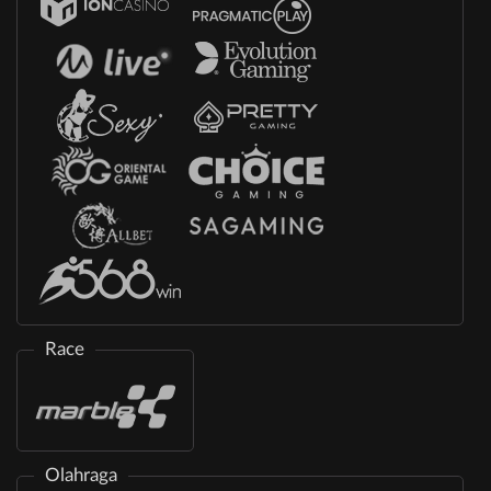
Race
Olahraga