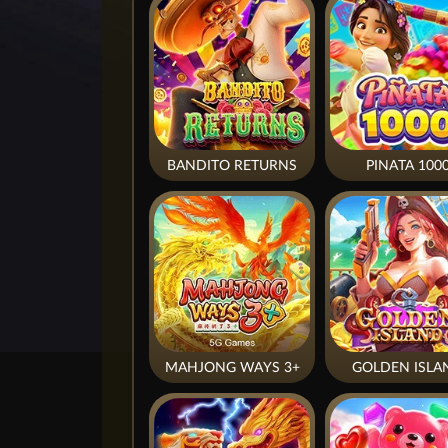
BANDITO RETURNS
PINATA 100
MAHJONG WAYS 3+
GOLDEN ISLA