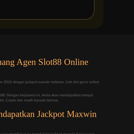
ang Agen Slot88 Online
un 2026 dengan jackpot maxwin terbesar. Link slot gacor online
slot88. Dengan kerjasama ini, Anda akan mendapatkan tempat
let, Crypto dan masih banyak lainnya.
ndapatkan Jackpot Maxwin
ada para member guna mendulang jackpot maxwin besar super