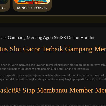
MASTER OF GOLD MINER
KUNG FU LEOPARD
baik Gampang Menang Agen Slot88 Online Hari Ini
s Slot Gacor Terbaik Gampang Men
 hari ini yang menyediakan layanan resmi sebagai agen slot88 online terpercaya tah
lot untuk memenuhi dahaga para pemain judi slot88 online di Indonesia.
rti pragmatic play siap bekerjasama melalui situs resmi slot online bernama Jakarta
engan modal deposit terjangkau dengan metode yang lengkap seperti Bank, Qris, E-wal
rtaslot88 Siap Membantu Member Me
alah hari ini dan mengupgrade sistem terbaru untuk bisa menciptakan kepuasan kep