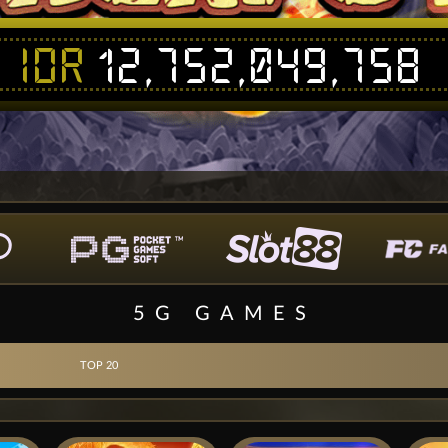
IDR
12,752,049,758
5G GAMES
TOP 20