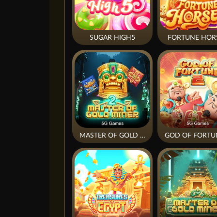
SUGAR HIGH5
FORTUNE HOR
MASTER OF GOLD MINER 2
GOD OF FORTU