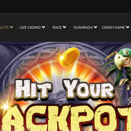
SLOTS
LIVE CASINO
RACE
OLAHRAGA
CRASH GAME