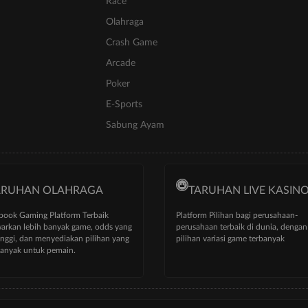
Race
Olahraga
Crash Game
Arcade
Poker
E-Sports
Sabung Ayam
ARUHAN OLAHRAGA
TARUHAN LIVE KASIN
book Gaming Platform Terbaik
Platform Pilihan bagi perusahaan-
rkan lebih banyak game, odds yang
perusahaan terbaik di dunia, dengan
tinggi, dan menyediakan pilihan yang
pilihan variasi game terbanyak
banyak untuk pemain.