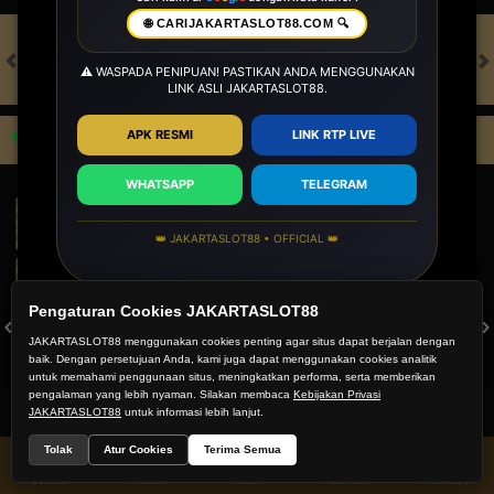
🌐 CARIJAKARTASLOT88.COM 🔍
⚠️ WASPADA PENIPUAN! PASTIKAN ANDA MENGGUNAKAN
HOT GAMES
SLOTS
LIVE CASINO
RACE
OLAHRAGA
CRA
LINK ASLI JAKARTASLOT88.
APK RESMI
LINK RTP LIVE
Game Populer
WHATSAPP
TELEGRAM
👑 JAKARTASLOT88 • OFFICIAL 👑
GATES OF OLYMPUS POP
TREASURES OF AZTEC
FORTUNE GARUDA 1000
Pengaturan Cookies JAKARTASLOT88
JAKARTASLOT88 menggunakan cookies penting agar situs dapat berjalan dengan
OK
baik. Dengan persetujuan Anda, kami juga dapat menggunakan cookies analitik
untuk memahami penggunaan situs, meningkatkan performa, serta memberikan
pengalaman yang lebih nyaman. Silakan membaca
Kebijakan Privasi
JAKARTASLOT88
untuk informasi lebih lanjut.
Tolak
Atur Cookies
Terima Semua
MAHJONG WINS 3 – BLACK SCATTER
DJ BOOM BOOM
GATES OF OLYMPUS 1000
Beranda
Promosi
Masuk
Hub. Kami
Akun Saya