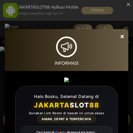
×
JAKARTASLOT88 Aplikasi Mobile
UNDUH
Jangan tampilkan lagi hari ini
Masuk
Daftar
×
Sports pada 30-Jun-2026 dari 15.00.00 sampai 30-Sep-2026 15.00.00. Selama waktu i
INFORMASI
Halo Bosku, Selamat Datang di
JACKPOT
PLAY
JAKARTA
SLOT
88
Gunakan Link Resmi di bawah ini untuk akses
IDR
12,674,190,723
AMAN, CEPAT & TERPERCAYA
Cari kami di
G
o
o
g
l
e
dengan kata kunci :